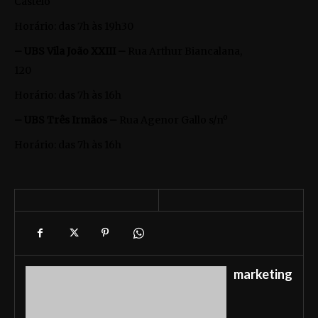
Castelo
Horário: das 7h às 19h30
– UBS Vila João XXIII –
Rua Arthur Biancalana,
120
Horário: das 7h às 16h
– UBS Três Irmãos –
Rua Agenor Gallo s/nº
Horário: das 7h às 16h
marketing