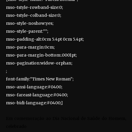
mso-tstyle-rowband-size:0;
mso-tstyle-colband-size:0;
mso-style-noshow:yes;
mso-style-parent:””;
mso-padding-alt:0cm 5.4pt 0cm 5.4pt;
mso-para-margin:0cm;
mso-para-margin-bottom:.0001pt;
mso-pagination:widow-orphan;
;
font-family:”Times New Roman”;
mso-ansi-language:#0400;
mso-fareast-language:#0400;
mso-bidi-language:#0400;}
Em comemoração ao Dia Nacional de Saúde do Homem,
celebrado