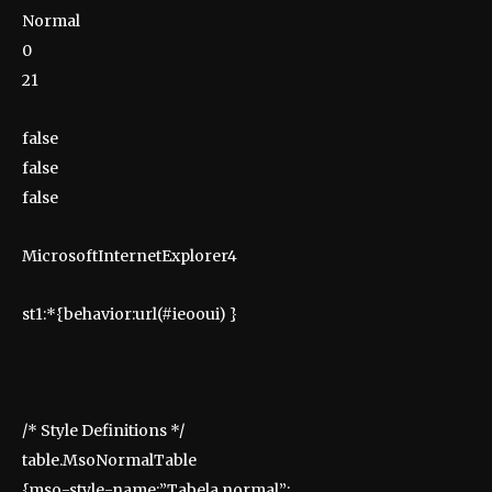
Normal
0
21
false
false
false
MicrosoftInternetExplorer4
st1:*{behavior:url(#ieooui) }
/* Style Definitions */
table.MsoNormalTable
{mso-style-name:”Tabela normal”;