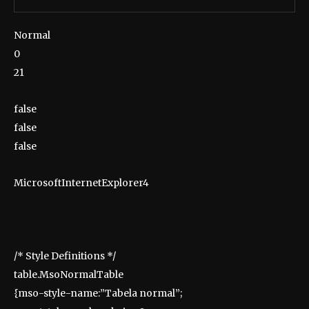
Normal
0
21
false
false
false
MicrosoftInternetExplorer4
/* Style Definitions */
table.MsoNormalTable
{mso-style-name:”Tabela normal”;