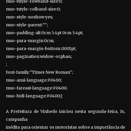
mso-tstyle-rowband-size:0;
mso-tstyle-colband-size:0;
mso-style-noshow:yes;
mso-style-parent:””;
mso-padding-alt:0cm 5.4pt 0cm 5.4pt;
mso-para-margin:0cm;
mso-para-margin-bottom:.0001pt;
mso-pagination:widow-orphan;
;
font-family:”Times New Roman”;
mso-ansi-language:#0400;
mso-fareast-language:#0400;
mso-bidi-language:#0400;}
A Prefeitura de Vinhedo iniciou nesta segunda-feira, 14,
campanha
inédita para orientar os motoristas sobre a importância de