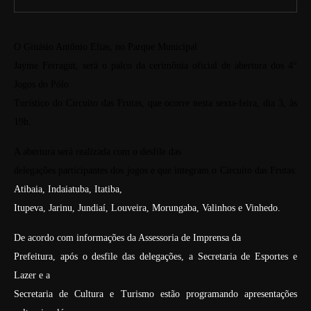
O Ginásio Antônio Elias, no Parque Municipal
Jayme Ferragut, será o palco da cerimônia oficial de abertura dos 4°
Jogos do Pólo
Turístico do Circuito das Frutas, que ocorre nesta sexta-feira, dia 3, às
19h.
A abertura será realizada com o desfile das
delegações participantes dos jogos e que integram o Circuito das Frutas:
Atibaia, Indaiatuba, Itatiba,
Itupeva, Jarinu, Jundiaí, Louveira, Morungaba, Valinhos e Vinhedo.
De acordo com informações da Assessoria de Imprensa da
Prefeitura, após o desfile das delegações, a Secretaria de Esportes e
Lazer e a
Secretaria de Cultura e Turismo estão programando apresentações