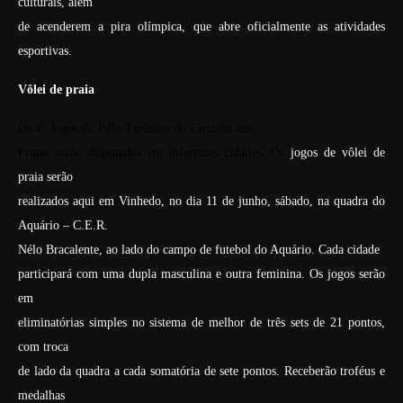
culturais, além
de acenderem a pira olímpica, que abre oficialmente as atividades
esportivas.
Vôlei de praia
Os 4° Jogos do Pólo Turístico do Circuito das
Frutas serão disputados em diferentes cidades. Os
jogos de vôlei de
praia serão
realizados aqui em Vinhedo, no dia 11 de junho, sábado, na quadra do
Aquário – C.E.R.
Nélo Bracalente, ao lado do campo de futebol do Aquário. Cada cidade
participará com uma dupla masculina e outra feminina. Os jogos serão
em
eliminatórias simples no sistema de melhor de três sets de 21 pontos,
com troca
de lado da quadra a cada somatória de sete pontos. Receberão troféus e
medalhas