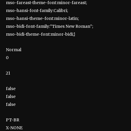
mso-fareast-theme-font:minor-fareast;
mso-hansi-font-family:Calibri;
mso-hansi-theme-font:minor-latin;
mso-bidi-font-family:”Times New Roman”;
mso-bidi-theme-font:minor-bidi;}
Normal
0
21
false
false
false
PT-BR
X-NONE