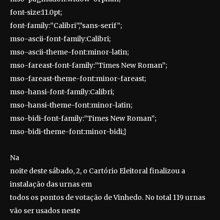
font-size:11.0pt;
font-family:”Calibri”,”sans-serif”;
mso-ascii-font-family:Calibri;
mso-ascii-theme-font:minor-latin;
mso-fareast-font-family:”Times New Roman”;
mso-fareast-theme-font:minor-fareast;
mso-hansi-font-family:Calibri;
mso-hansi-theme-font:minor-latin;
mso-bidi-font-family:”Times New Roman”;
mso-bidi-theme-font:minor-bidi;}
Na
noite deste sábado, 2, o Cartório Eleitoral finalizou a
instalação das urnas em
todos os pontos de votação de Vinhedo. No total 119 urnas
vão ser usados neste