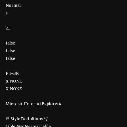
Normal
0
21
false
false
false
PT-BR
X-NONE
X-NONE
MicrosoftInternetExplorer4
/* Style Definitions */
table.MsoNormalTable