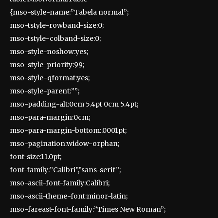
{mso-style-name:”Tabela normal”;
mso-tstyle-rowband-size:0;
mso-tstyle-colband-size:0;
mso-style-noshow:yes;
mso-style-priority:99;
mso-style-qformat:yes;
mso-style-parent:””;
mso-padding-alt:0cm 5.4pt 0cm 5.4pt;
mso-para-margin:0cm;
mso-para-margin-bottom:.0001pt;
mso-pagination:widow-orphan;
font-size:11.0pt;
font-family:”Calibri”,”sans-serif”;
mso-ascii-font-family:Calibri;
mso-ascii-theme-font:minor-latin;
mso-fareast-font-family:”Times New Roman”;