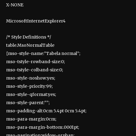
X-NONE
MicrosoftInternetExplorer4
/* Style Definitions */
table.MsoNormalTable
{mso-style-name:”Tabela normal”;
mso-tstyle-rowband-size:0;
mso-tstyle-colband-size:0;
mso-style-noshow:yes;
mso-style-priority:99;
mso-style-qformat:yes;
mso-style-parent:””;
mso-padding-alt:0cm 5.4pt 0cm 5.4pt;
mso-para-margin:0cm;
mso-para-margin-bottom:.0001pt;
mso-pagination:widow-orphan;