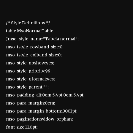
/* Style Definitions */
table.MsoNormalTable
{mso-style-name:”Tabela normal”;
mso-tstyle-rowband-size:0;
mso-tstyle-colband-size:0;
mso-style-noshow:yes;
mso-style-priority:99;
mso-style-qformat:yes;
mso-style-parent:””;
mso-padding-alt:0cm 5.4pt 0cm 5.4pt;
mso-para-margin:0cm;
mso-para-margin-bottom:.0001pt;
mso-pagination:widow-orphan;
font-size:11.0pt;