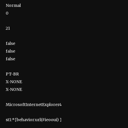
Normal
0
21
false
false
false
PT-BR
X-NONE
X-NONE
MicrosoftInternetExplorer4
st1:*{behavior:url(#ieooui) }