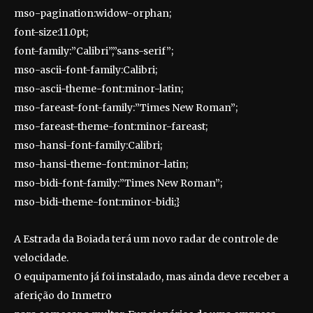
mso-pagination:widow-orphan;
font-size:11.0pt;
font-family:”Calibri”,”sans-serif”;
mso-ascii-font-family:Calibri;
mso-ascii-theme-font:minor-latin;
mso-fareast-font-family:”Times New Roman”;
mso-fareast-theme-font:minor-fareast;
mso-hansi-font-family:Calibri;
mso-hansi-theme-font:minor-latin;
mso-bidi-font-family:”Times New Roman”;
mso-bidi-theme-font:minor-bidi;}
A Estrada da Boiada terá um novo radar de controle de
velocidade.
O equipamento já foi instalado, mas ainda deve receber a
aferição do Inmetro