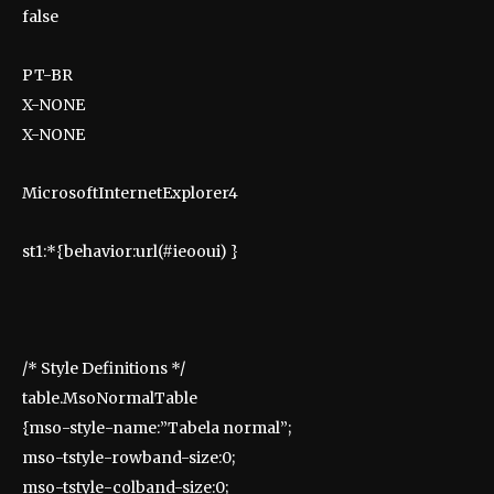
false
PT-BR
X-NONE
X-NONE
MicrosoftInternetExplorer4
st1:*{behavior:url(#ieooui) }
/* Style Definitions */
table.MsoNormalTable
{mso-style-name:”Tabela normal”;
mso-tstyle-rowband-size:0;
mso-tstyle-colband-size:0;