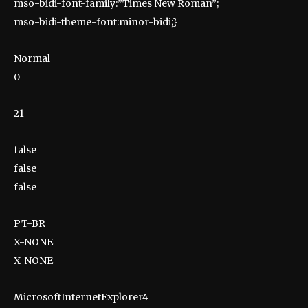
mso-bidi-font-family:”Times New Roman”;
mso-bidi-theme-font:minor-bidi;}
Normal
0
21
false
false
false
PT-BR
X-NONE
X-NONE
MicrosoftInternetExplorer4