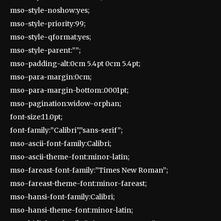
mso-style-noshow:yes;
mso-style-priority:99;
mso-style-qformat:yes;
mso-style-parent:””;
mso-padding-alt:0cm 5.4pt 0cm 5.4pt;
mso-para-margin:0cm;
mso-para-margin-bottom:.0001pt;
mso-pagination:widow-orphan;
font-size:11.0pt;
font-family:”Calibri”,”sans-serif”;
mso-ascii-font-family:Calibri;
mso-ascii-theme-font:minor-latin;
mso-fareast-font-family:”Times New Roman”;
mso-fareast-theme-font:minor-fareast;
mso-hansi-font-family:Calibri;
mso-hansi-theme-font:minor-latin;