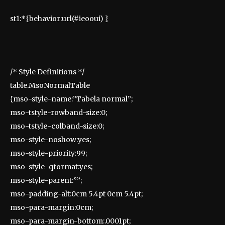
st1:*{behavior:url(#ieooui) }
/* Style Definitions */
table.MsoNormalTable
{mso-style-name:”Tabela normal”;
mso-tstyle-rowband-size:0;
mso-tstyle-colband-size:0;
mso-style-noshow:yes;
mso-style-priority:99;
mso-style-qformat:yes;
mso-style-parent:””;
mso-padding-alt:0cm 5.4pt 0cm 5.4pt;
mso-para-margin:0cm;
mso-para-margin-bottom:.0001pt;