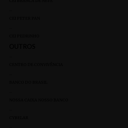
CEI BRANCA DE NEVE
–
CEI PETER PAN
–
CEI PEDRINHO
OUTROS
–
CENTRO DE CONVIVÊNCIA
–
BANCO DO BRASIL
–
NOSSA CAIXA NOSSO BANCO
–
CYBELAR
–