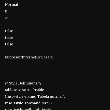
Normal
0
21
false
false
false
MicrosoftInternetExplorer4
/* Style Definitions */
table.MsoNormalTable
{mso-style-name:”Tabela normal”;
mso-tstyle-rowband-size:0;
mso-tstyle-colband-size:0;