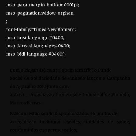
mso-para-margin-bottom:.0001pt;
mso-pagination:widow-orphan;
;
font-family:”Times New Roman”;
mso-ansi-language:#0400;
mso-fareast-language:#0400;
mso-bidi-language:#0400;}
Com o
slogan
‘Dê calor a quem tem frio’, o Fundo
Social de Solidariedade de Vinhedo lançou a Campanha
do Agasalho 2010 junto com
a Acivi – Associação Comercial e Industrial de Vinhedo,
Marcos Ferraz.
Este ano estão sendo disponibilizados 36 pontos de
arrecadação incluindo escolas, unidades de saúde,
condomínios e supermercados,