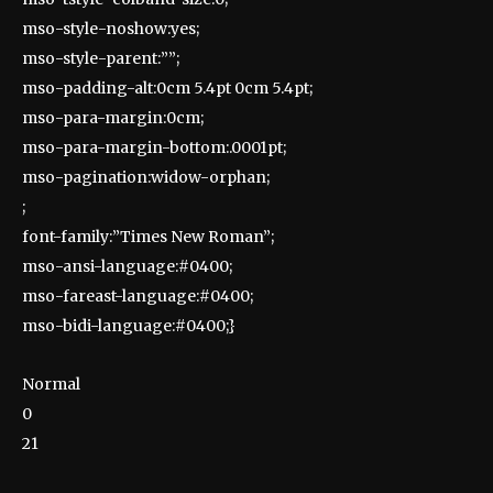
mso-style-noshow:yes;
mso-style-parent:””;
mso-padding-alt:0cm 5.4pt 0cm 5.4pt;
mso-para-margin:0cm;
mso-para-margin-bottom:.0001pt;
mso-pagination:widow-orphan;
;
font-family:”Times New Roman”;
mso-ansi-language:#0400;
mso-fareast-language:#0400;
mso-bidi-language:#0400;}
Normal
0
21