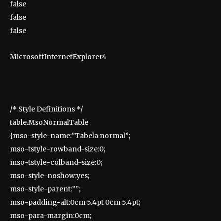
false
false
false
MicrosoftInternetExplorer4
/* Style Definitions */
table.MsoNormalTable
{mso-style-name:”Tabela normal”;
mso-tstyle-rowband-size:0;
mso-tstyle-colband-size:0;
mso-style-noshow:yes;
mso-style-parent:””;
mso-padding-alt:0cm 5.4pt 0cm 5.4pt;
mso-para-margin:0cm;