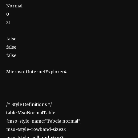
Normal
0
21
false
false
false
MicrosoftInternetExplorer4
/* Style Definitions */
table.MsoNormalTable
{mso-style-name:”Tabela normal”;
mso-tstyle-rowband-size:0;
mso-tstyle-colband-size:0;