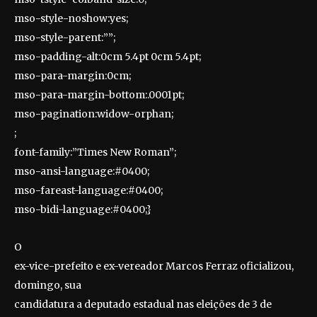
mso-style-noshow:yes;
mso-style-parent:””;
mso-padding-alt:0cm 5.4pt 0cm 5.4pt;
mso-para-margin:0cm;
mso-para-margin-bottom:.0001pt;
mso-pagination:widow-orphan;
;
font-family:”Times New Roman”;
mso-ansi-language:#0400;
mso-fareast-language:#0400;
mso-bidi-language:#0400;}
O
ex-vice-prefeito e ex-vereador Marcos Ferraz oficializou,
domingo, sua
candidatura a deputado estadual nas eleições de 3 de