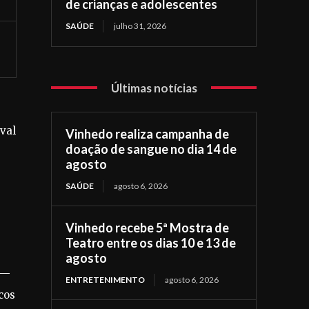
de crianças e adolescentes
SAÚDE
julho 31, 2026
Últimas notícias
val
Vinhedo realiza campanha de
doação de sangue no dia 14 de
agosto
SAÚDE
agosto 6, 2026
Vinhedo recebe 5ª Mostra de
Teatro entre os dias 10 e 13 de
agosto
 —
ENTRETENIMENTO
agosto 6, 2026
cos