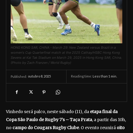
HONG KONG SAR, CHINA - March 29: New Zealand versus Brazil in a
women's Cup Quarterfinal match at the 2025 Cathay/HSBC Hong Kong
Sevens at Kai Tak Stadium on March 29, 2025 in Hong Kong SAR, China.
(Photo by Zach Franzen / World Rugby)
outubro 8, 2025
Reading time:
Less than 1
min.
Published:
Vinhedo será palco, neste sábado (11), da
etapa final da
Copa São Paulo de Rugby 7’s – Taça Prata
, a partir das 10h,
no
campo do Cougars Rugby Clube
. O evento reunirá
oito