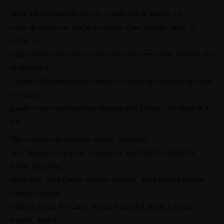
Desde a última segunda-feira, 3, a cidade tem se mantido em
estado de atenção em função das chuvas. Com Vinhedo, outras 26
cidades da
região também estão sendo monitoradas pelo mesmo fato. Os dados são
da Agemcamp
– Agência Metropolitana de Campinas. Cidades são colocadas em estado
de atenção
quando o índice pluviométrico detectado pela Defesa Civil atinge 80,1
mm.
Veja as cidades em estado de atenção: Americana,
Artur Nogueira
,
Campinas, Cosmópolis, Hortolândia, Indaiatuba,
Itatiba, Jaguariúna,
Monte Mor, Nova Odessa, Paulínia, Pedreira, Santa Bárbara D´Oeste,
Sumaré, Valinhos,
Itapira, Limeira, Rio Claro, Atibaia, Águas de Lindóia, Lindóia,
Socorro, Jundiaí,