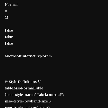
Normal
0
21
false
false
false
MicrosoftInternetExplorer4
/* Style Definitions */
table.MsoNormalTable
{mso-style-name:”Tabela normal”;
mso-tstyle-rowband-size:0;
mso-tstyle-colband-size:0;