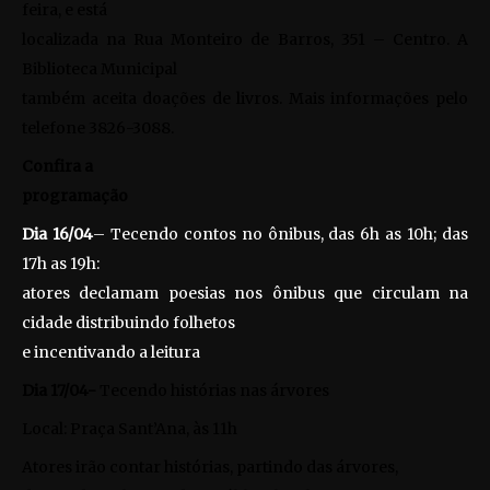
feira, e está
localizada na Rua Monteiro de Barros, 351 – Centro. A
Biblioteca Municipal
também aceita doações de livros. Mais informações pelo
telefone 3826-3088.
Confira a
programação
Dia 16/04
– Tecendo contos no ônibus, das 6h as 10h; das
17h as 19h:
atores declamam poesias nos ônibus que circulam na
cidade distribuindo folhetos
e incentivando a leitura
Dia 17/04-
Tecendo histórias nas árvores
Local: Praça Sant’Ana, às 11h
Atores irão contar histórias, partindo das árvores,