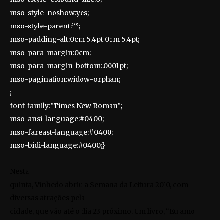
mso-style-noshow:yes;
mso-style-parent:””;
mso-padding-alt:0cm 5.4pt 0cm 5.4pt;
mso-para-margin:0cm;
mso-para-margin-bottom:.0001pt;
mso-pagination:widow-orphan;
;
font-family:”Times New Roman”;
mso-ansi-language:#0400;
mso-fareast-language:#0400;
mso-bidi-language:#0400;}
Nesta
quinta, Vinhedo abriu a Semana da Leitura 2010, com
diversas atrações pela
cidade, que vão até o dia 23 próximo. Um livro, “Eu amo