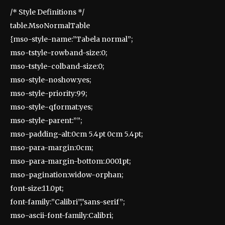
/* Style Definitions */
table.MsoNormalTable
{mso-style-name:”Tabela normal”;
mso-tstyle-rowband-size:0;
mso-tstyle-colband-size:0;
mso-style-noshow:yes;
mso-style-priority:99;
mso-style-qformat:yes;
mso-style-parent:””;
mso-padding-alt:0cm 5.4pt 0cm 5.4pt;
mso-para-margin:0cm;
mso-para-margin-bottom:.0001pt;
mso-pagination:widow-orphan;
font-size:11.0pt;
font-family:”Calibri”,”sans-serif”;
mso-ascii-font-family:Calibri;