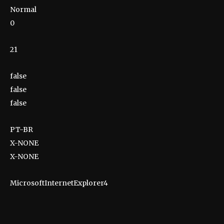
Normal
0
21
false
false
false
PT-BR
X-NONE
X-NONE
MicrosoftInternetExplorer4