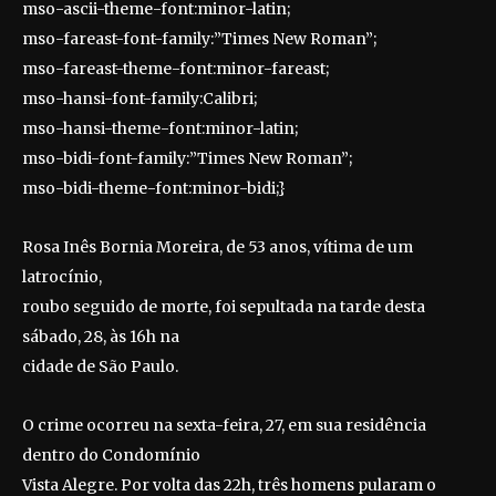
mso-ascii-theme-font:minor-latin;
mso-fareast-font-family:”Times New Roman”;
mso-fareast-theme-font:minor-fareast;
mso-hansi-font-family:Calibri;
mso-hansi-theme-font:minor-latin;
mso-bidi-font-family:”Times New Roman”;
mso-bidi-theme-font:minor-bidi;}
Rosa Inês Bornia Moreira, de 53 anos, vítima de um
latrocínio,
roubo seguido de morte, foi sepultada na tarde desta
sábado, 28, às 16h na
cidade de São Paulo.
O crime ocorreu na sexta-feira, 27, em sua residência
dentro do Condomínio
Vista Alegre. Por volta das 22h, três homens pularam o