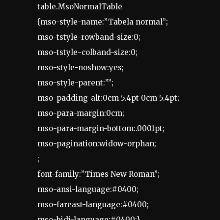
table.MsoNormalTable
{mso-style-name:”Tabela normal”;
mso-tstyle-rowband-size:0;
mso-tstyle-colband-size:0;
mso-style-noshow:yes;
mso-style-parent:””;
mso-padding-alt:0cm 5.4pt 0cm 5.4pt;
mso-para-margin:0cm;
mso-para-margin-bottom:.0001pt;
mso-pagination:widow-orphan;
;
font-family:”Times New Roman”;
mso-ansi-language:#0400;
mso-fareast-language:#0400;
mso-bidi-language:#0400;}