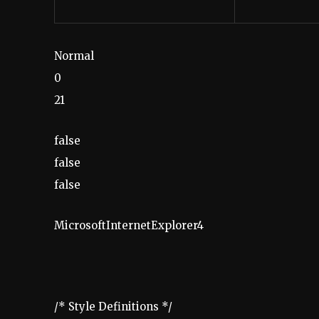
Normal
0
21
false
false
false
MicrosoftInternetExplorer4
/* Style Definitions */