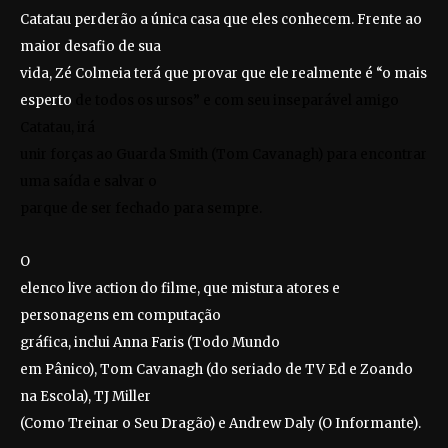
Catatau perderão a única casa que eles conhecem. Frente ao
maior desafio de sua
vida, Zé Colmeia terá que provar que ele realmente é “o mais
esperto
de todos os ursos” e com seu inseparável amigo
Catatau, irá
unir forças ao Guarda Smith (Tom Cavanagh) para encontrar
uma saída e salvar o
parque de ser fechado para sempre.
O
elenco live action do filme, que mistura atores e
personagens em computação
gráfica,
inclui Anna Faris (Todo Mundo
em Pânico), Tom Cavanagh (do seriado de TV Ed e Zoando
na Escola), TJ Miller
(Como Treinar o Seu Dragão) e Andrew Daly (O Informante).