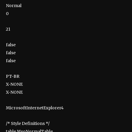
Normal
0
21
false
false
false
PT-BR
X-NONE
X-NONE
MicrosoftInternetExplorer4
/* Style Definitions */
table.MsoNormalTable