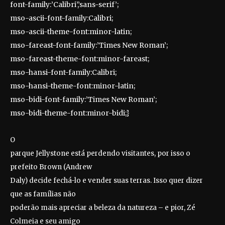
font-family:’Calibri’,’sans-serif’;
mso-ascii-font-family:Calibri;
mso-ascii-theme-font:minor-latin;
mso-fareast-font-family:’Times New Roman’;
mso-fareast-theme-font:minor-fareast;
mso-hansi-font-family:Calibri;
mso-hansi-theme-font:minor-latin;
mso-bidi-font-family:’Times New Roman’;
mso-bidi-theme-font:minor-bidi;}
O
parque Jellystone está perdendo visitantes, por isso o
prefeito Brown (Andrew
Daly) decide fechá-lo e vender suas terras. Isso quer dizer
que as famílias não
poderão mais apreciar a beleza da natureza – e pior, Zé
Colmeia e seu amigo