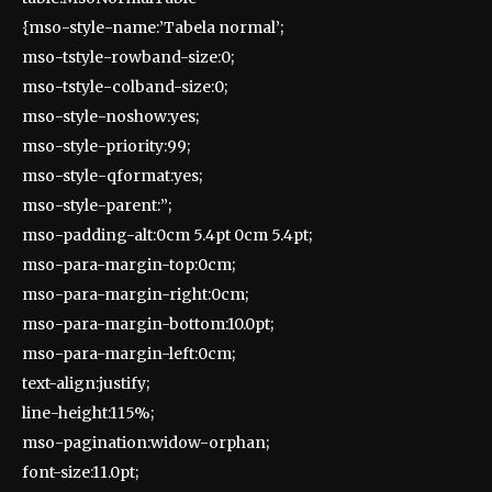
{mso-style-name:’Tabela normal’;
mso-tstyle-rowband-size:0;
mso-tstyle-colband-size:0;
mso-style-noshow:yes;
mso-style-priority:99;
mso-style-qformat:yes;
mso-style-parent:”;
mso-padding-alt:0cm 5.4pt 0cm 5.4pt;
mso-para-margin-top:0cm;
mso-para-margin-right:0cm;
mso-para-margin-bottom:10.0pt;
mso-para-margin-left:0cm;
text-align:justify;
line-height:115%;
mso-pagination:widow-orphan;
font-size:11.0pt;