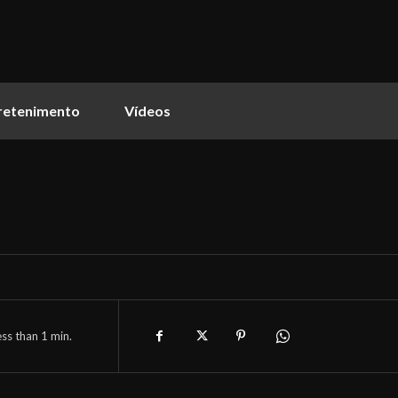
retenimento
Vídeos
ess than 1
min.