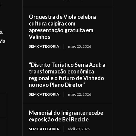
a
Orquestra de Viola celebra
cultura caipira com
apresentação gratuita em
s.
Valinhos
nda
SEM CATEGORIA
maio 25, 2026
“Distrito Turístico Serra Azul: a
transformação econômica
regional e o futuro de Vinhedo
no novo Plano Diretor”
SEM CATEGORIA
maio 22, 2026
Memorial do Imigrante recebe
exposição de Bel Recicle
SEM CATEGORIA
abril 28, 2026