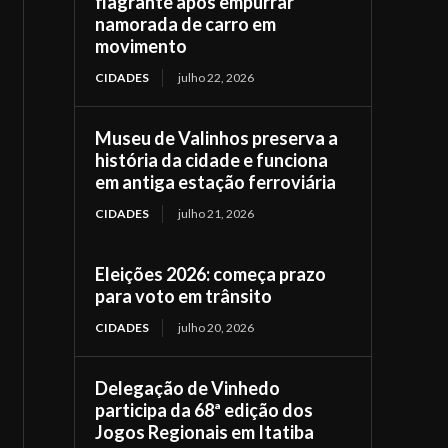
flagrante após empurrar
namorada de carro em
movimento
CIDADES
julho 22, 2026
Museu de Valinhos preserva a
história da cidade e funciona
em antiga estação ferroviária
CIDADES
julho 21, 2026
Eleições 2026: começa prazo
para voto em trânsito
CIDADES
julho 20, 2026
Delegação de Vinhedo
participa da 68ª edição dos
Jogos Regionais em Itatiba