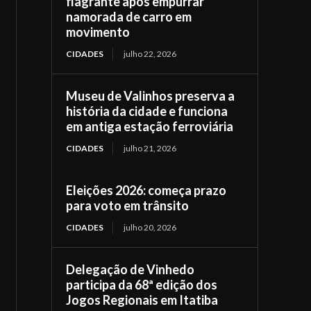
flagrante após empurrar
namorada de carro em
movimento
CIDADES
julho 22, 2026
Museu de Valinhos preserva a
história da cidade e funciona
em antiga estação ferroviária
CIDADES
julho 21, 2026
Eleições 2026: começa prazo
para voto em trânsito
CIDADES
julho 20, 2026
Delegação de Vinhedo
participa da 68ª edição dos
Jogos Regionais em Itatiba