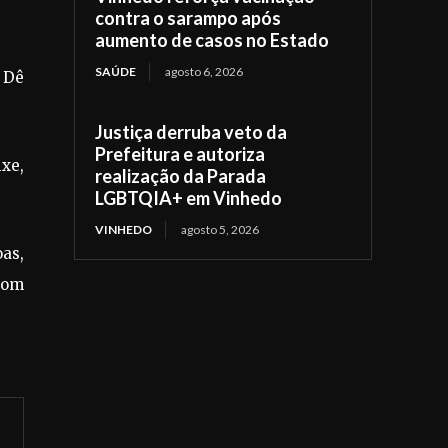
contra o sarampo após
aumento de casos no Estado
SAÚDE
agosto 6, 2026
 Dê
Justiça derruba veto da
Prefeitura e autoriza
xe,
realização da Parada
LGBTQIA+ em Vinhedo
VINHEDO
agosto 5, 2026
oas,
com