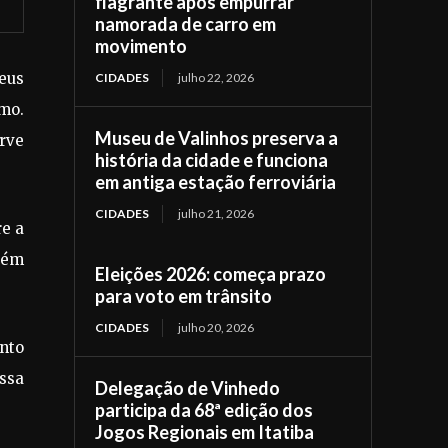
flagrante após empurrar
namorada de carro em
movimento
eus
CIDADES
julho 22, 2026
mo.
Museu de Valinhos preserva a
rve
história da cidade e funciona
em antiga estação ferroviária
CIDADES
julho 21, 2026
re a
bém
Eleições 2026: começa prazo
para voto em trânsito
CIDADES
julho 20, 2026
nto
assa
Delegação de Vinhedo
participa da 68ª edição dos
Jogos Regionais em Itatiba