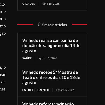
CIDADES
julho 15, 2026
lo,
ar o
o o
Últimas notícias
tmo
ção
Vinhedo realiza campanha de
doação de sangue no dia 14 de
agosto
SAÚDE
agosto 6, 2026
a, o
Vinhedo recebe 5ª Mostra de
car
Teatro entre os dias 10 e 13 de
o de
agosto
nes
ENTRETENIMENTO
agosto 6, 2026
Vinhedo reforça vacinação