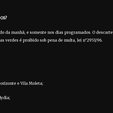
OS?
íodo da manhã, e somente nos dias programados. O descarte
eas verdes é proibido sob pena de multa, lei n°2953/96.
Horizonte e Vila Moleta;
lydia;