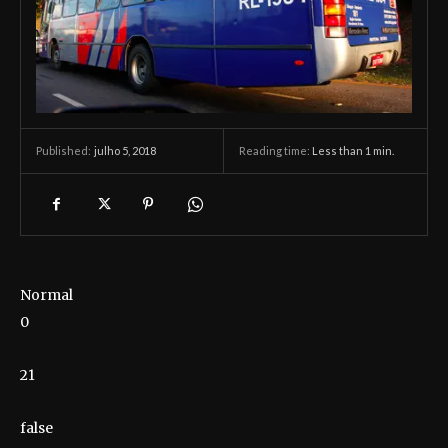
julho 5, 2018
Reading time:
Less than 1
min.
Published:
Normal
0
21
false