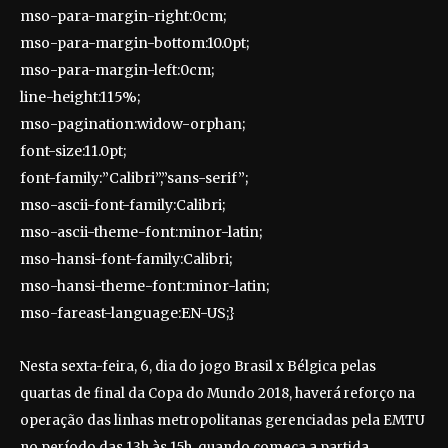
mso-para-margin-right:0cm;
mso-para-margin-bottom:10.0pt;
mso-para-margin-left:0cm;
line-height:115%;
mso-pagination:widow-orphan;
font-size:11.0pt;
font-family:”Calibri”,”sans-serif”;
mso-ascii-font-family:Calibri;
mso-ascii-theme-font:minor-latin;
mso-hansi-font-family:Calibri;
mso-hansi-theme-font:minor-latin;
mso-fareast-language:EN-US;}
Nesta sexta-feira, 6, dia do jogo Brasil x Bélgica pelas
quartas de final da Copa do Mundo 2018, haverá reforço na
operação das linhas metropolitanas gerenciadas pela EMTU
no período das 13h às 15h, quando começa a partida.