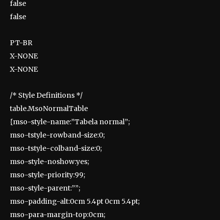
false
false
PT-BR
X-NONE
X-NONE
/* Style Definitions */
table.MsoNormalTable
{mso-style-name:”Tabela normal”;
mso-tstyle-rowband-size:0;
mso-tstyle-colband-size:0;
mso-style-noshow:yes;
mso-style-priority:99;
mso-style-parent:””;
mso-padding-alt:0cm 5.4pt 0cm 5.4pt;
mso-para-margin-top:0cm;