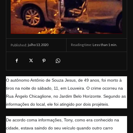
julho 13, 2020
Reading time:
Less than 1
min.
Published:
O autônomo Antônio de Souza Jesus, de 49 anos, foi morto à
tiros na noite do sábado, 11, em Louveira. O crime ocorreu na
Rua Ângelo Chicaglione, no Jardim Belo Horizonte. Segundo as
informações do local, ele foi atingido por dois projéteis.
De acordo coma informações, Tony, como era conhecido na
cidade, estava saindo do seu veículo quando outro carro