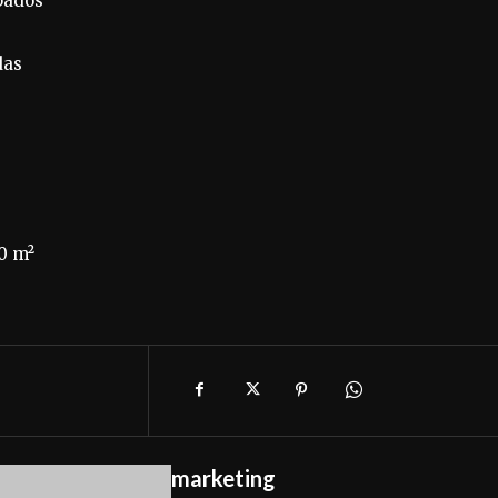
ipados
das
0 m²
marketing