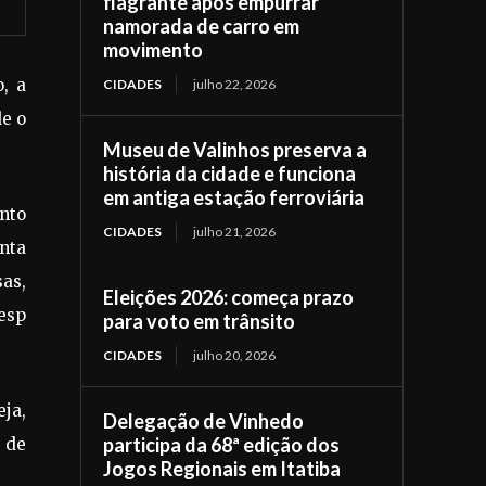
flagrante após empurrar
namorada de carro em
movimento
, a
CIDADES
julho 22, 2026
de o
Museu de Valinhos preserva a
história da cidade e funciona
em antiga estação ferroviária
ento
CIDADES
julho 21, 2026
nta
as,
Eleições 2026: começa prazo
cesp
para voto em trânsito
CIDADES
julho 20, 2026
eja,
Delegação de Vinhedo
participa da 68ª edição dos
s de
Jogos Regionais em Itatiba