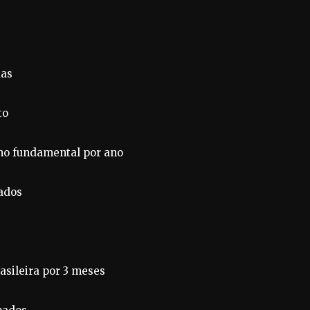
das
to
ino fundamental por ano
pados
asileira por 3 meses