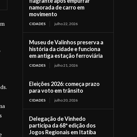
flagrante após empurrar
namorada de carro em
movimento
em
CIDADES
julho 22, 2026
Museu de Valinhos preserva a
história da cidade e funciona
o
em antiga estação ferroviária
CIDADES
julho 21, 2026
Eleições 2026: começa prazo
ids.
para voto em trânsito
CIDADES
julho 20, 2026
 na
s
Delegação de Vinhedo
participa da 68ª edição dos
Jogos Regionais em Itatiba
e