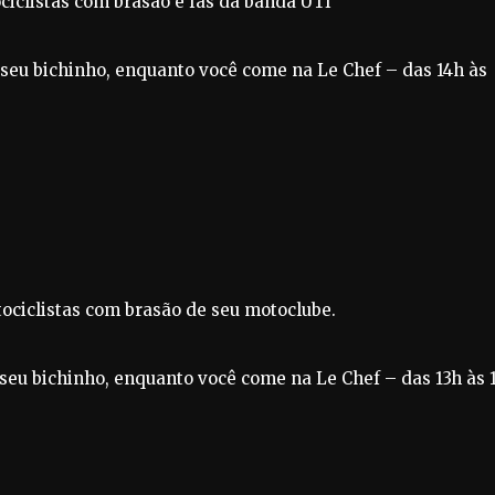
clistas com brasão e fãs da banda UTI
 seu bichinho, enquanto você come na Le Chef – das 14h às
iclistas com brasão de seu motoclube.
seu bichinho, enquanto você come na Le Chef – das 13h às 