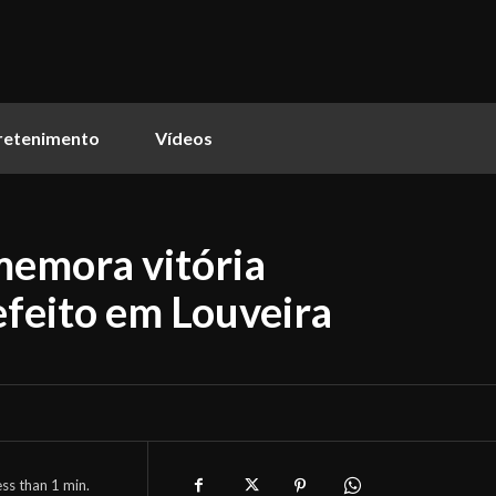
retenimento
Vídeos
memora vitória
efeito em Louveira
ess than 1
min.