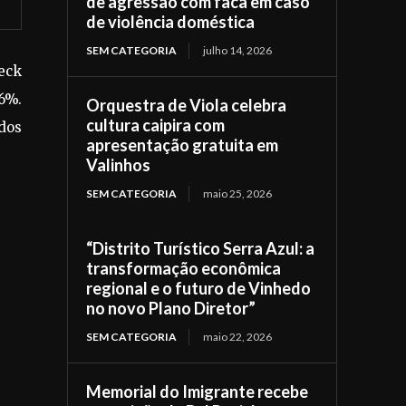
de agressão com faca em caso
de violência doméstica
SEM CATEGORIA
julho 14, 2026
teck
46%.
Orquestra de Viola celebra
cultura caipira com
 dos
apresentação gratuita em
Valinhos
SEM CATEGORIA
maio 25, 2026
“Distrito Turístico Serra Azul: a
transformação econômica
regional e o futuro de Vinhedo
no novo Plano Diretor”
SEM CATEGORIA
maio 22, 2026
Memorial do Imigrante recebe