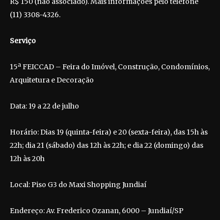
R$ 150 (não associado). Mais informações pelo telefone
(11) 3308-4326.
Serviço
15ª FEICCAD – Feira do Imóvel, Construção, Condomínios,
Arquitetura e Decoração
Data: 19 a 22 de julho
Horário: Dias 19 (quinta-feira) e 20 (sexta-feira), das 15h às
22h; dia 21 (sábado) das 12h às 22h; e dia 22 (domingo) das
12h às 20h
Local: Piso G3 do Maxi Shopping Jundiaí
Endereço: Av. Frederico Ozanan, 6000 – Jundiaí/SP