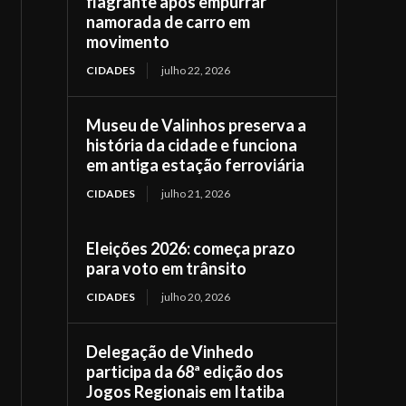
flagrante após empurrar
namorada de carro em
movimento
CIDADES
julho 22, 2026
Museu de Valinhos preserva a
história da cidade e funciona
em antiga estação ferroviária
CIDADES
julho 21, 2026
Eleições 2026: começa prazo
para voto em trânsito
CIDADES
julho 20, 2026
Delegação de Vinhedo
participa da 68ª edição dos
Jogos Regionais em Itatiba