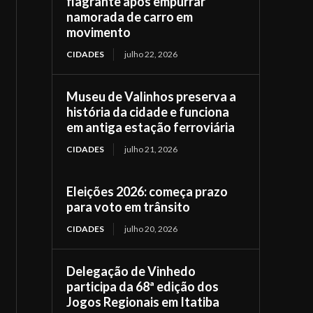
flagrante após empurrar
namorada de carro em
movimento
CIDADES
julho 22, 2026
Museu de Valinhos preserva a
história da cidade e funciona
em antiga estação ferroviária
CIDADES
julho 21, 2026
Eleições 2026: começa prazo
para voto em trânsito
CIDADES
julho 20, 2026
Delegação de Vinhedo
participa da 68ª edição dos
Jogos Regionais em Itatiba