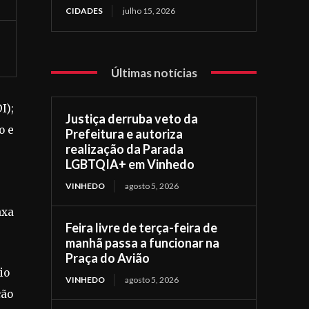
CIDADES
julho 15, 2026
Últimas notícias
I);
Justiça derruba veto da
o e
Prefeitura e autoriza
realização da Parada
LGBTQIA+ em Vinhedo
VINHEDO
agosto 5, 2026
axa
Feira livre de terça-feira de
manhã passa a funcionar na
Praça do Avião
io
VINHEDO
agosto 5, 2026
ção