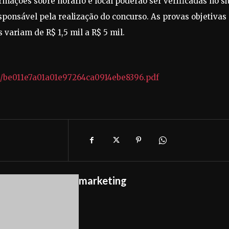
mações sobre horário e local poderão ser verificadas no si
esponsável pela realização do concurso. As provas objetivas
s variam de R$ 1,5 mil a R$ 5 mil.
11/be011e7a01a01e97264ca0914ebe8396.pdf
marketing