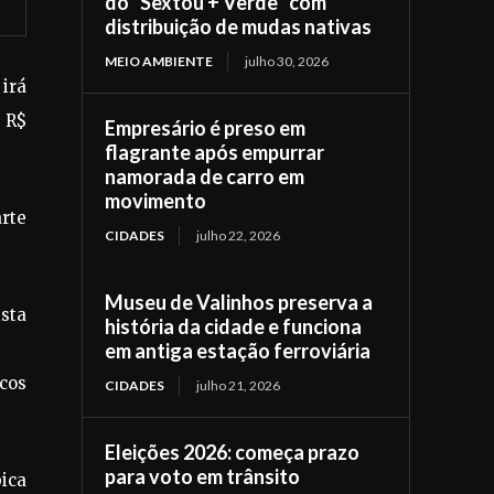
do “Sextou + Verde” com
distribuição de mudas nativas
MEIO AMBIENTE
julho 30, 2026
 irá
s R$
Empresário é preso em
flagrante após empurrar
namorada de carro em
movimento
arte
CIDADES
julho 22, 2026
Museu de Valinhos preserva a
ista
história da cidade e funciona
em antiga estação ferroviária
cos
CIDADES
julho 21, 2026
Eleições 2026: começa prazo
para voto em trânsito
bica