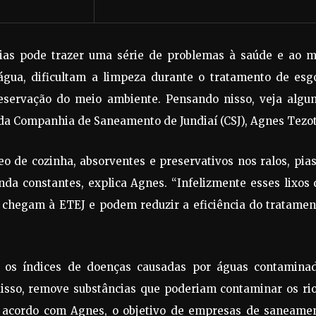
pias pode trazer uma série de problemas à saúde e ao m
água, dificultam a limpeza durante o tratamento de esgo
reservação do meio ambiente. Pensando nisso, veja algu
a Companhia de Saneamento de Jundiaí (CSJ), Agnes Tezot
eo de cozinha, absorventes e preservativos nos ralos, pia
inda constantes, explica Agnes. “Infelizmente esses lixos
 chegam à ETEJ e podem reduzir a eficiência do tratamen
 os índices de doenças causadas por águas contaminad
isso, remove substâncias que poderiam contaminar os rio
 acordo com Agnes, o objetivo de empresas de saneamen