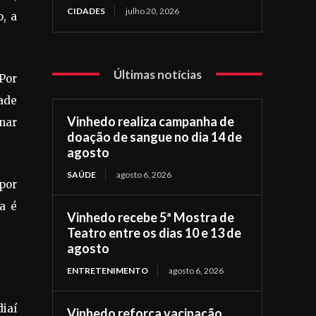
CIDADES
julho 20, 2026
o, a
Últimas notícias
Por
ade
Vinhedo realiza campanha de
nar
doação de sangue no dia 14 de
agosto
SAÚDE
agosto 6, 2026
 por
a é
Vinhedo recebe 5ª Mostra de
Teatro entre os dias 10 e 13 de
agosto
ENTRETENIMENTO
agosto 6, 2026
diaí
Vinhedo reforça vacinação