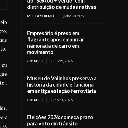
do “Sextou + Verde” com
distribuição de mudas nativas
MEIO AMBIENTE
julho 30, 2026
eio
to,
Empresário é preso em
flagrante após empurrar
mas
namorada de carro em
to.
movimento
CIDADES
julho 22, 2026
s ou
 que
Museu de Valinhos preserva a
to”,
história da cidade e funciona
em antiga estação ferroviária
CIDADES
julho 21, 2026
as,
Eleições 2026: começa prazo
s e
para voto em trânsito
to,