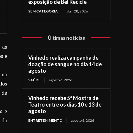
exposição de Bel Recicle
SEM CATEGORIA
abril 28, 2026
Últimas notícias
 as
es e
Vinhedo realiza campanha de
doação de sangue no dia 14 de
agosto
a no
SAÚDE
agosto 6, 2026
ulos
 de
Vinhedo recebe 5ª Mostra de
Teatro entre os dias 10 e 13 de
agosto
s e
a do
ENTRETENIMENTO
agosto 6, 2026