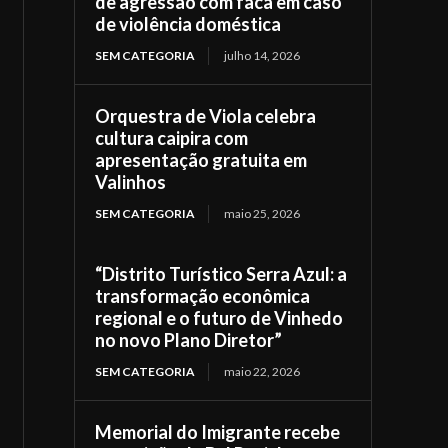
de agressão com faca em caso
de violência doméstica
SEM CATEGORIA
julho 14, 2026
Orquestra de Viola celebra
cultura caipira com
apresentação gratuita em
Valinhos
SEM CATEGORIA
maio 25, 2026
“Distrito Turístico Serra Azul: a
transformação econômica
regional e o futuro de Vinhedo
no novo Plano Diretor”
SEM CATEGORIA
maio 22, 2026
Memorial do Imigrante recebe