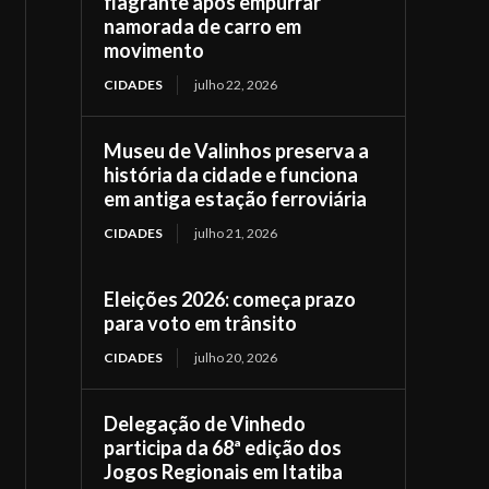
flagrante após empurrar
namorada de carro em
movimento
CIDADES
julho 22, 2026
Museu de Valinhos preserva a
história da cidade e funciona
em antiga estação ferroviária
CIDADES
julho 21, 2026
Eleições 2026: começa prazo
para voto em trânsito
CIDADES
julho 20, 2026
Delegação de Vinhedo
participa da 68ª edição dos
Jogos Regionais em Itatiba