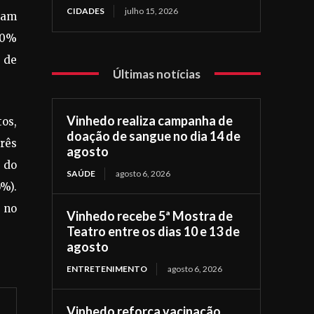
CIDADES
julho 15, 2026
tam
 60%
 de
Últimas notícias
Vinhedo realiza campanha de
tos,
doação de sangue no dia 14 de
rês
agosto
 do
SAÚDE
agosto 6, 2026
6%).
 no
Vinhedo recebe 5ª Mostra de
Teatro entre os dias 10 e 13 de
agosto
ENTRETENIMENTO
agosto 6, 2026
Vinhedo reforça vacinação