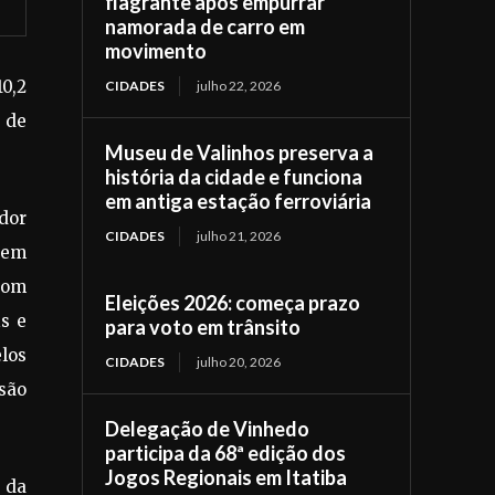
flagrante após empurrar
namorada de carro em
movimento
0,2
CIDADES
julho 22, 2026
 de
Museu de Valinhos preserva a
história da cidade e funciona
em antiga estação ferroviária
dor
CIDADES
julho 21, 2026
 em
com
Eleições 2026: começa prazo
s e
para voto em trânsito
elos
CIDADES
julho 20, 2026
nsão
Delegação de Vinhedo
participa da 68ª edição dos
Jogos Regionais em Itatiba
 da