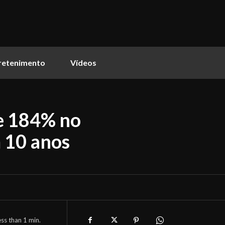
retenimento
Vídeos
e 184% no
 10 anos
ess than 1
min.