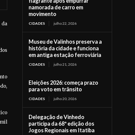
flagrante após empurrar
namorada de carro em
movimento
 da
CIDADES
julho 22, 2026
Museu de Valinhos preserva a
história da cidade e funciona
ados
em antiga estação ferroviária
CIDADES
julho 21, 2026
ento
Eleições 2026: começa prazo
do,
para voto em trânsito
CIDADES
julho 20, 2026
tico
Delegação de Vinhedo
mil
participa da 68ª edição dos
Jogos Regionais em Itatiba