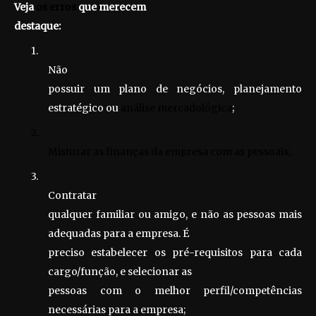
Veja
os erros
que merecem
destaque:
1.
Não
possuir um plano de negócios, planejamento
estratégico ou
análise mercadológica
;
2.
Misturar as finanças da empresa com as pessoais;
3.
Contratar
qualquer familiar ou amigo, e não as pessoas mais
adequadas para a empresa. É
preciso estabelecer os pré-requisitos para cada
cargo/função, e selecionar as
pessoas com o melhor perfil/competências
necessárias para a empresa;