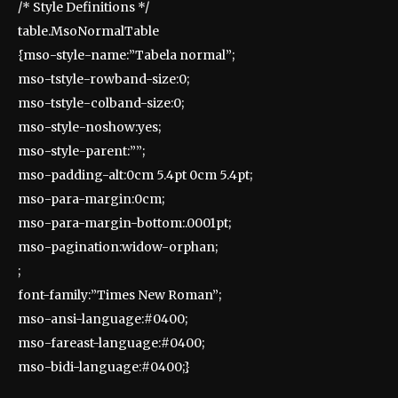
/* Style Definitions */
table.MsoNormalTable
{mso-style-name:”Tabela normal”;
mso-tstyle-rowband-size:0;
mso-tstyle-colband-size:0;
mso-style-noshow:yes;
mso-style-parent:””;
mso-padding-alt:0cm 5.4pt 0cm 5.4pt;
mso-para-margin:0cm;
mso-para-margin-bottom:.0001pt;
mso-pagination:widow-orphan;
;
font-family:”Times New Roman”;
mso-ansi-language:#0400;
mso-fareast-language:#0400;
mso-bidi-language:#0400;}