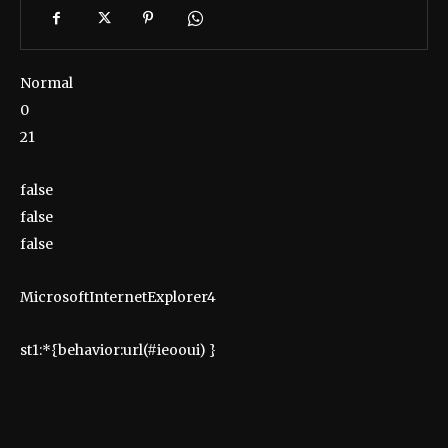
Normal
0
21
false
false
false
MicrosoftInternetExplorer4
st1:*{behavior:url(#ieooui) }