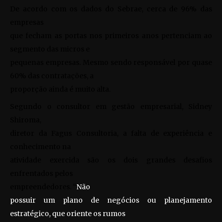
De acordo com os dados do Sebrae, cerca de 96% das
empresas
que fecham as portas nos primeiros anos pertenciam ao
segmento das micros e
pequenas empresas. Mesmo sendo responsável por quase
60% das contratações, a
proporção ainda é muito alta.
Segundo o consultor em gestão empresarial, Sidney
Shiroma,
diretor da Fagus Consultoria, a falta de experiência e
conhecimento na
atividade exercida são os dois grandes desafios
enfrentados pelos
empreendedores. “
Não
possuir um plano de negócios ou planejamento
estratégico, que oriente os rumos