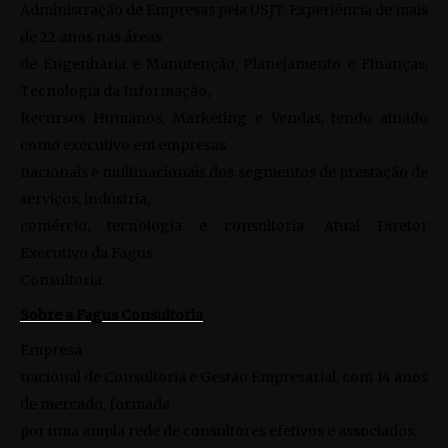
Administração de Empresas pela USJT. Experiência de mais
de 22 anos nas áreas
de Engenharia e Manutenção, Planejamento e Finanças,
Tecnologia da Informação,
Recursos Humanos, Marketing e Vendas, tendo atuado
como executivo em empresas
nacionais e multinacionais dos segmentos de prestação de
serviços, indústria,
comércio, tecnologia e consultoria. Atual Diretor
Executivo da Fagus
Consultoria.
Sobre a Fagus Consultoria
Empresa
nacional de Consultoria e Gestão Empresarial, com 14 anos
de mercado, formada
por uma ampla rede de consultores efetivos e associados,