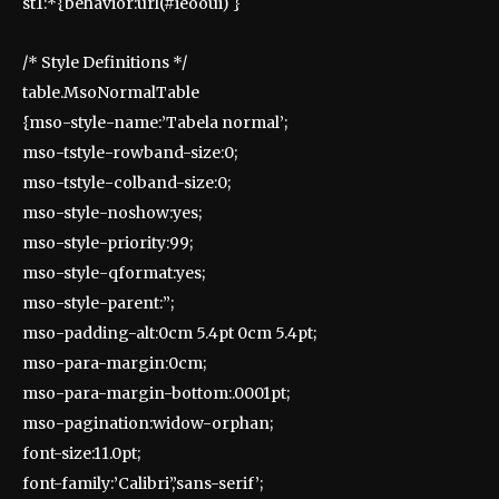
st1:*{behavior:url(#ieooui) }
/* Style Definitions */
table.MsoNormalTable
{mso-style-name:’Tabela normal’;
mso-tstyle-rowband-size:0;
mso-tstyle-colband-size:0;
mso-style-noshow:yes;
mso-style-priority:99;
mso-style-qformat:yes;
mso-style-parent:”;
mso-padding-alt:0cm 5.4pt 0cm 5.4pt;
mso-para-margin:0cm;
mso-para-margin-bottom:.0001pt;
mso-pagination:widow-orphan;
font-size:11.0pt;
font-family:’Calibri’,’sans-serif’;