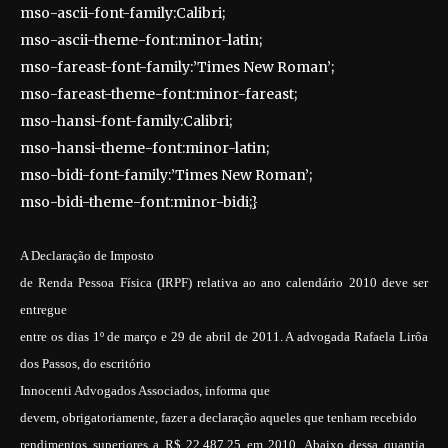
mso-ascii-font-family:Calibri;
mso-ascii-theme-font:minor-latin;
mso-fareast-font-family:’Times New Roman’;
mso-fareast-theme-font:minor-fareast;
mso-hansi-font-family:Calibri;
mso-hansi-theme-font:minor-latin;
mso-bidi-font-family:’Times New Roman’;
mso-bidi-theme-font:minor-bidi;}
A Declaração de Imposto
de Renda Pessoa Física (IRPF) relativa ao ano calendário 2010 deve ser
entregue
entre os dias 1º de março e 29 de abril de 2011. A
advogada Rafaela Lirôa
dos Passos, do escritório
Innocenti Advogados Associados
, informa que
devem, obrigatoriamente, fazer a declaração aqueles que tenham recebido
rendimentos superiores a R$ 22.487,25 em 2010. Abaixo dessa quantia,