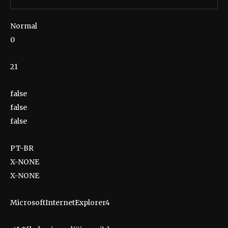
Normal
0
21
false
false
false
PT-BR
X-NONE
X-NONE
MicrosoftInternetExplorer4