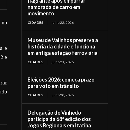
flagrante após empurrar
namorada de carro em
movimento
 no
CIDADES
julho 22, 2026
Museu de Valinhos preserva a
história da cidade e funciona
s e
em antiga estação ferroviária
2 e
CIDADES
julho 21, 2026
Eleições 2026: começa prazo
arar
para voto em trânsito
cado
CIDADES
julho 20, 2026
Delegação de Vinhedo
participa da 68ª edição dos
Jogos Regionais em Itatiba