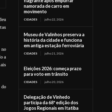
flagrante após empurrar
namorada de carro em
movimento
 deu
CIDADES
julho 22, 2026
stas
Museu de Valinhos preserva a
história da cidade e funciona
em antiga estação ferroviária
s no
CIDADES
julho 21, 2026
do a
iais
Eleições 2026: começa prazo
para voto em trânsito
CIDADES
julho 20, 2026
o do
Delegação de Vinhedo
participa da 68ª edição dos
Jogos Regionais em Itatiba