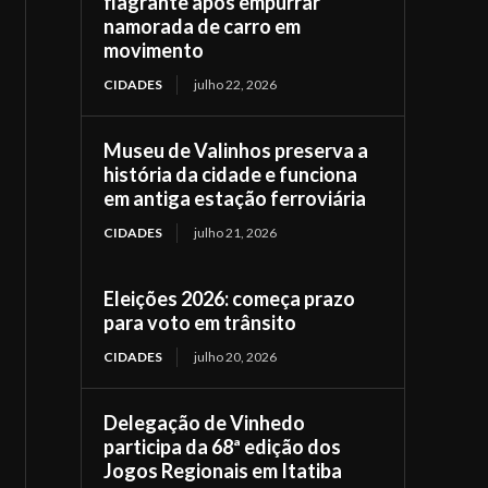
flagrante após empurrar
namorada de carro em
movimento
CIDADES
julho 22, 2026
Museu de Valinhos preserva a
história da cidade e funciona
em antiga estação ferroviária
CIDADES
julho 21, 2026
Eleições 2026: começa prazo
para voto em trânsito
CIDADES
julho 20, 2026
Delegação de Vinhedo
participa da 68ª edição dos
Jogos Regionais em Itatiba