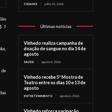
CIDADES
julho 15, 2026
ilão
Últimas notícias
$ 7
Vinhedo realiza campanha de
doação de sangue no dia 14 de
oks,
agosto
SAÚDE
agosto 6, 2026
 de
Vinhedo recebe 5ª Mostra de
Teatro entre os dias 10 e 13 de
agosto
das
ENTRETENIMENTO
agosto 6, 2026
Vinhedo reforça vacinação