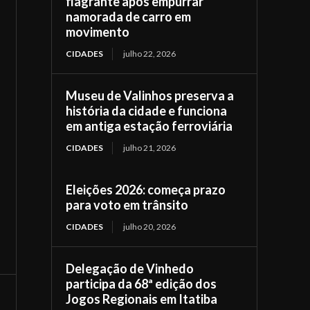
flagrante após empurrar
namorada de carro em
movimento
CIDADES
julho 22, 2026
Museu de Valinhos preserva a
história da cidade e funciona
em antiga estação ferroviária
CIDADES
julho 21, 2026
Eleições 2026: começa prazo
para voto em trânsito
CIDADES
julho 20, 2026
Delegação de Vinhedo
participa da 68ª edição dos
Jogos Regionais em Itatiba