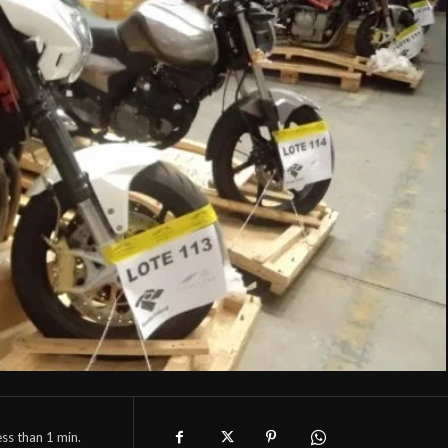
ess than 1
min.