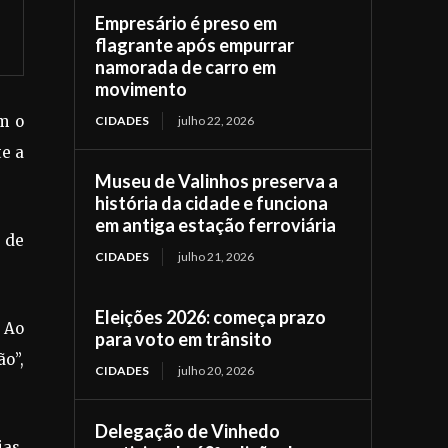
Empresário é preso em
flagrante após empurrar
namorada de carro em
movimento
m o
CIDADES
julho 22, 2026
te a
Museu de Valinhos preserva a
história da cidade e funciona
em antiga estação ferroviária
e de
CIDADES
julho 21, 2026
Eleições 2026: começa prazo
 Ao
para voto em trânsito
o”,
CIDADES
julho 20, 2026
Delegação de Vinhedo
ias,