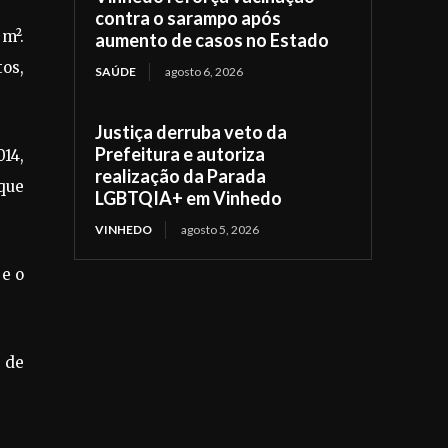
contra o sarampo após
 m².
aumento de casos no Estado
os,
SAÚDE
agosto 6, 2026
Justiça derruba veto da
Prefeitura e autoriza
014,
realização da Parada
que
LGBTQIA+ em Vinhedo
VINHEDO
agosto 5, 2026
 e o
 de