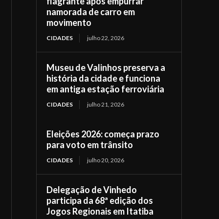
flagrante após empurrar
namorada de carro em
movimento
CIDADES
julho 22, 2026
Museu de Valinhos preserva a
história da cidade e funciona
em antiga estação ferroviária
CIDADES
julho 21, 2026
Eleições 2026: começa prazo
para voto em trânsito
CIDADES
julho 20, 2026
Delegação de Vinhedo
participa da 68ª edição dos
Jogos Regionais em Itatiba