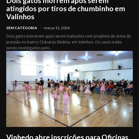
Dois gatos morrem após serem
atingidos por tiros de chumbinho em
Valinhos
SEM CATEGORIA
março 11, 2026
Dois gatos morreram após serem baleados com projéteis de arma de
pressão no bairro Chácaras Silvânia, em Valinhos. Os casos estão
sendo investigados pelo...
Vinhedo abre inscrições para Oficinas